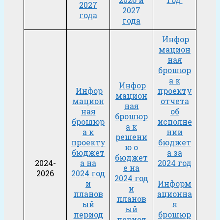
2027
2027
года
года
Инфор
мацион
ная
брошюр
а к
Инфор
Инфор
проекту
мацион
мацион
отчета
ная
ная
об
брошюр
брошюр
исполне
а к
а к
нии
решени
проекту
бюджет
ю о
бюджет
а за
бюджет
2024-
а на
2024 год
е на
2026
2024 год
2024 год
и
Информ
и
планов
ационна
планов
ый
я
ый
период
брошюр
период