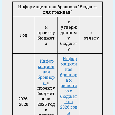
Информационная брошюра "Бюджет
для граждан"
к
к
утверж
проекту
денном
к
Год
бюджет
у
отчету
а
бюджет
у
Инфор
Инфор
мацион
мацион
ная
ная
брошюр
брошюр
а к
а
к
решени
проекту
ю о
бюджет
бюджет
2026-
а на
е на
2028
2026 год
2026 год
и
и
планов