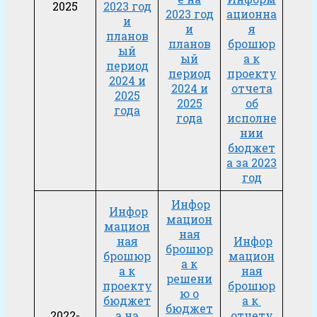
2025
2023 год
2023 год
ационна
и
и
я
планов
планов
брошюр
ый
ый
а к
период
период
проекту
2024 и
2024 и
отчета
2025
2025
об
года
года
исполне
нии
бюджет
а за 2023
год
Инфор
Инфор
мацион
мацион
ная
ная
Инфор
брошюр
брошюр
мацион
а к
а к
ная
решени
проекту
брошюр
ю о
бюджет
а к
бюджет
2022-
а на
отчету