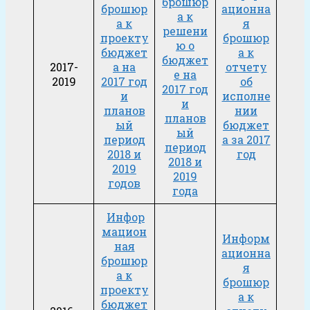
брошюр
брошюр
ационна
а к
а к
я
решени
проекту
брошюр
ю о
бюджет
а к
бюджет
2017-
а на
отчету
е на
2019
2017 год
об
2017 год
и
исполне
и
планов
нии
планов
ый
бюджет
ый
период
а за 2017
период
2018 и
год
2018 и
2019
2019
годов
года
Инфор
мацион
Информ
ная
ационна
брошюр
я
а к
брошюр
проекту
а к
бюджет