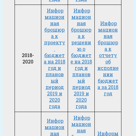
Инфор
Инфор
мацион
мацион
ная
ная
Инфор
брошюр
брошюр
мацион
а к
а к
ная
проекту
решени
брошюр
ю о
а к
2018-
бюджет
бюджет
отчету
2020
а на 2018
е на 2018
об
год и
год и
исполне
планов
планов
нии
ый
ый
бюджет
период
период
а за 2018
2019 и
2019 и
год
2020
2020
года
года
Инфор
Инфор
мацион
мацион
ная
ная
Информ