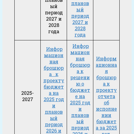
планов
ый
ый
период
период
2027 и
2027 и
2028
2028
года
года
Инфор
Инфор
мацион
мацион
ная
Информ
ная
брошюр
ационна
брошюр
а к
я
а к
решени
брошюр
проекту
ю о
а к
бюджет
бюджет
проекту
2025-
а на
е на
отчета
2027
2025 год
2025 год
об
и
и
исполне
планов
планов
нии
ый
ый
бюджет
период
период
а за 2025
2026 и
2026 и
год