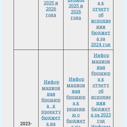
2025 и
а к
2025 и
2026
отчету
2026
года
об
года
исполне
нии
бюджет
а за
2024 год
Инфор
мацион
ная
брошюр
Инфор
а к
Инфор
мацион
отчету
мацион
ная
об
ная
брошюр
исполне
брошюр
а к
нии
а к
решени
бюджет
проекту
ю о
а за 2023
бюджет
бюджет
год
2023-
а на
е на
Информ