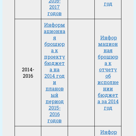
2016-
год
2017
годов
Информ
ационна
я
Инфор
брошюр
мацион
а к
ная
проекту
брошюр
бюджет
а к
2014-
а на
отчету
2016
2014 год
об
и
исполне
планов
нии
ый
бюджет
период
а за 2014
2015-
год
2016
годов
Инфор