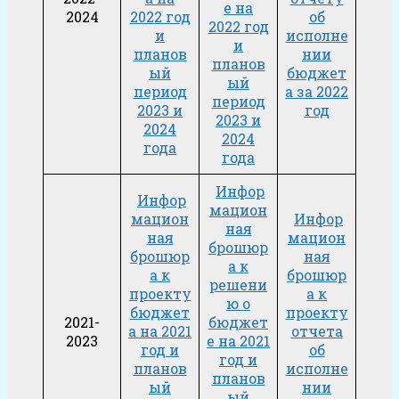
е на
2024
2022 год
об
2022 год
и
исполне
и
планов
нии
планов
ый
бюджет
ый
период
а за 2022
период
2023 и
год
2023 и
2024
2024
года
года
Инфор
Инфор
мацион
мацион
Инфор
ная
ная
мацион
брошюр
брошюр
ная
а к
а к
брошюр
решени
проекту
а к
ю о
бюджет
проекту
2021-
бюджет
а на 2021
отчета
2023
е на 2021
год и
об
год и
планов
исполне
планов
ый
нии
ый