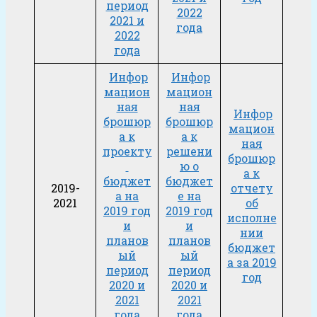
период
2022
2021 и
года
2022
года
Инфор
Инфор
мацион
мацион
ная
ная
Инфор
брошюр
брошюр
мацион
а к
а к
ная
проекту
решени
брошюр
ю о
а к
бюджет
бюджет
2019-
отчету
а на
е на
2021
об
2019 год
2019 год
исполне
и
и
нии
планов
планов
бюджет
ый
ый
а за 2019
период
период
год
2020 и
2020 и
2021
2021
года
года