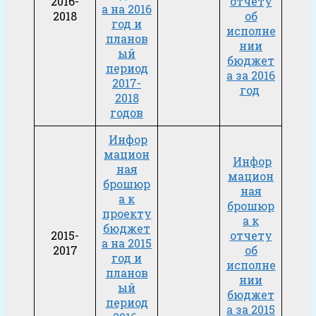
2016-
отчету
а на 2016
2018
об
год и
исполне
планов
нии
ый
бюджет
период
а за 2016
2017-
год
2018
годов
Инфор
мацион
Инфор
ная
мацион
брошюр
ная
а к
брошюр
проекту
а к
бюджет
2015-
отчету
а на 2015
2017
об
год и
исполне
планов
нии
ый
бюджет
период
а за 2015