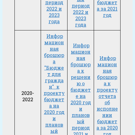
период
бюджет
период
2022 и
а за 2021
2022 и
2023
год
2023
года
года
Инфор
мацион
Инфор
ная
мацион
брошюр
ная
Инфор
а
брошюр
мацион
"Бюдже
а к
ная
т для
решени
брошюр
гражда
ю о
а к
н" к
бюджет
проекту
2020-
проекту
е на
отчета
2022
бюджет
2020 год
об
а на
и
исполне
2020 год
планов
нии
и
ый
бюджет
планов
период
а за 2020
ый
2021 и
год