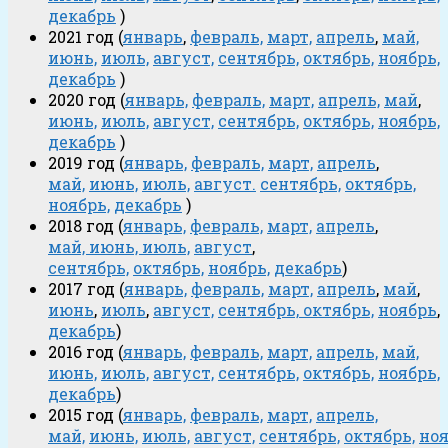
декабрь
)
2021 год (
январь
,
февраль,
март,
апрель
,
май,
июнь,
июль,
август,
сентябрь,
октябрь,
ноябрь,
декабрь
)
2020 год (
январь,
февраль,
март,
апрель,
май
,
июнь,
июль,
август,
сентябрь,
октябрь,
ноябрь,
декабрь
)
2019 год (
январь,
февраль,
март,
апрель
,
май,
июнь,
июль,
август.
сентябрь,
октябрь,
ноябрь,
декабрь
)
2018 год (
январь,
февраль,
март,
апрель
,
май,
июнь,
июль,
август
,
сентябрь,
октябрь,
ноябрь,
декабрь
)
2017 год (
январь,
февраль,
март,
апрель
,
май
,
июнь
,
июль
,
август,
сентябрь,
октябрь,
ноябрь
,
декабрь
)
2016 год (
январь,
февраль,
март,
апрель,
май,
июнь,
июль,
август,
сентябрь,
октябрь,
ноябрь,
декабрь
)
2015 год (
январь,
февраль,
март,
апрель,
май,
июнь,
июль,
август,
сентябрь,
октябрь,
ноя