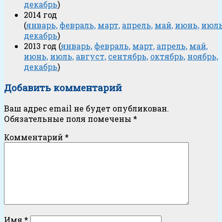
декабрь
)
2014 год
(
январь,
февраль,
март,
апрель,
май,
июнь,
июль
декабрь
)
2013 год (
январь,
февраль,
март,
апрель,
май,
июнь,
июль,
август,
сентябрь,
октябрь,
ноябрь,
декабрь
)
Добавить комментарий
Ваш адрес email не будет опубликован.
Обязательные поля помечены
*
Комментарий
*
Имя
*