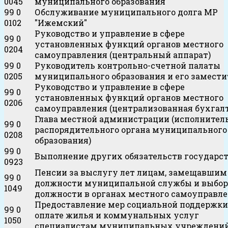
0045
муниципального образования
99 0
Обслуживание муниципального долга МР
0102
"Ижемский"
Руководство и управление в сфере
99 0
установленных функций органов местного
0204
самоуправления (центральный аппарат)
99 0
Руководитель контрольно-счетной палаты
0205
муниципального образования и его замести
Руководство и управление в сфере
99 0
установленных функций органов местного
0206
самоуправления (централизованная бухгал
Глава местной администрации (исполнител
99 0
распорядительного органа муниципального
0208
образования)
99 0
Выполнение других обязательств государс
0923
Пенсии за выслугу лет лицам, замещавшим
99 0
должности муниципальной службы и выбо
1049
должности в органах местного самоуправл
Предоставление мер социальной поддержки
99 0
оплате жилья и коммунальных услуг
1050
специалистам муниципальных учреждени