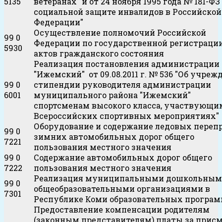
5135
ветеранах" и от 24 ноября 1995 года № 181-ФЗ
социальной защите инвалидов в Российской
Федерации"
Осуществление полномочий Российской
99 0
Федерации по государственной регистраци
5930
актов гражданского состояния
Реализация постановления администрации
"Ижемский" от 09.08.2011 г. № 536 "Об учреж
99 0
стипендии руководителя администрации
6001
муниципального района "Ижемский"
спортсменам высокого класса, участвующи
Всероссийских спортивных мероприятиях"
Оборудование и содержание ледовых перепр
99 0
зимних автомобильных дорог общего
7221
пользования местного значения
99 0
Содержание автомобильных дорог общего
7222
пользования местного значения
Реализация муниципальными дошкольным
99 0
общеобразовательными организациями в
7301
Республике Коми образовательных програ
Предоставление компенсации родителям
(законным представителям) платы за присм