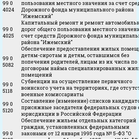
99 0
пользования местного значения за счет сре
4024
Дорожного фонда муниципального района
"Ижемский"
Капитальный ремонт и ремонт автомобиль
99 0
дорог общего пользования местного значени
4025
счет средств Дорожного фонда муниципаль
района "Ижемский"
Обеспечение предоставления жилых поме
детям-сиротам и детям, оставшимся без
99 0
попечения родителей, лицам из их числа по
5082
договорам найма специализированных жи
помещений
Субвенции на осуществление первичного
99 0
воинского учета на территориях, где отсут
5118
военные комиссариаты
Составление (изменение) списков кандидат
99 0
присяжные заседатели федеральных судов
5120
юрисдикции в Российской Федерации
Обеспечение жильем отдельных категорий
граждан, установленных федеральными
99 0
законами от 12 января 1995 года № 5-ФЗ "О