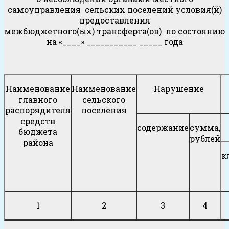
самоуправления сельских поселений условия(й)
предоставления
межбюджетного(ых) трансферта(ов) по состоянию
на «____» ___________ _____ года
Наименование
Наименование
Нарушение
главного
сельского
распорядителя
поселения
средств
содержание
сумма,
бюджета
рублей
района
к
1
2
3
4