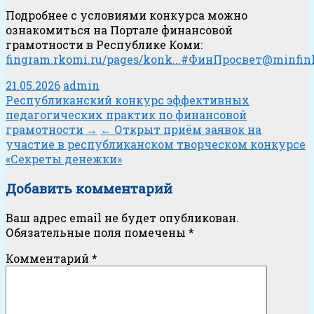
Подробнее с условиями конкурса можно
ознакомиться на Портале финансовой
грамотности в Республике Коми:
fingram.rkomi.ru/pages/konk...
#ФинПросвет@minfin
21.05.2026
admin
Навигация
Республиканский конкурс эффективных
педагогических практик по финансовой
грамотности →
← Открыт приём заявок на
по
участие в республиканском творческом конкурсе
«Секреты денежки»
записям
Добавить комментарий
Ваш адрес email не будет опубликован.
Обязательные поля помечены
*
Комментарий
*